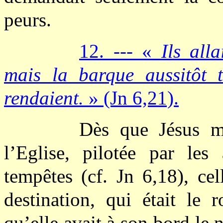
peurs.
12. --- «
Ils all
mais la barque aussitôt t
rendaient.
» (Jn 6,21).
Dès que Jésus m
l’Eglise, pilotée par les
tempêtes (cf. Jn 6,18), cel
destination, qui était l
qu’elle avait à son bord le 