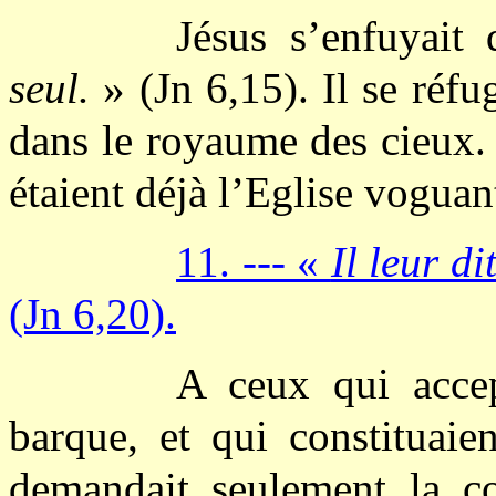
Jésus s’enfuyai
seul.
» (Jn 6,15). Il se réfu
dans le royaume des cieux. P
étaient déjà l’Eglise voguant
11. --- «
Il leur d
(Jn 6,20).
A ceux qui accep
barque, et qui constituaien
demandait seulement la con