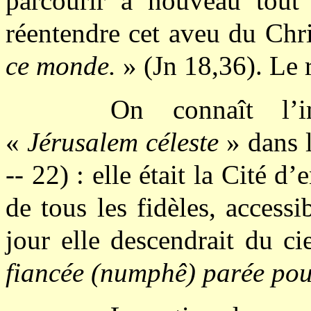
parcourir à nouveau tout 
réentendre cet aveu du Chr
ce monde.
» (Jn 18,36). Le r
On connaît l’
«
Jérusalem céleste
» dans l
-- 22) : elle était la Cité d
de tous les fidèles, acces
jour elle descendrait du ci
fiancée (numphê) parée pou