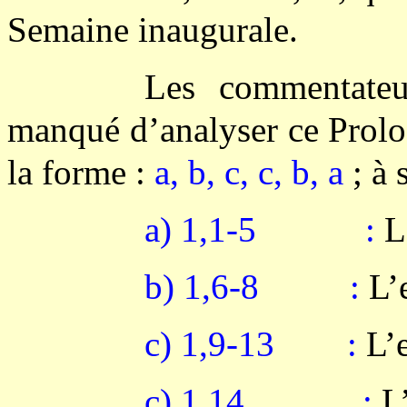
Semaine inaugurale.
Les commentateu
manqué d’analyser ce Prolo
la forme :
a, b, c, c, b, a
; à 
a) 1,1-5 :
La
b) 1,6-8 :
L’e
c) 1,9-13 :
L’e
c) 1,14 :
L’