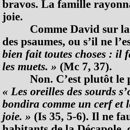
bravos. La famille rayonna
joie.
Comme David sur la h
des psaumes, ou s’il ne l’e
bien fait toutes choses : il 
les muets. »
(Mc 7, 37).
Non. C’est plutôt le
« Les oreilles des sourds s’
bondira comme un cerf et l
joie. »
(Is 35, 5-6). Il ne f
habitants de la Décapole, c