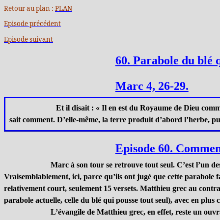
Retour au plan :
PLAN
Episode précédent
Episode suivant
60. Parabole du blé q
Marc 4, 26-29.
Et il disait : « Il en est du Royaume de Dieu comm
sait comment. D’elle-même, la terre produit d’abord l’herbe, puis l
Episode 60. Commen
Marc à son tour se retrouve tout seul. C’est l’un d
Vraisemblablement, ici, parce qu’ils ont jugé que cette parabole f
relativement court, seulement 15 versets. Matthieu grec au contrair
parabole actuelle, celle du blé qui pousse tout seul), avec en plu
L’évangile de Matthieu grec, en effet, reste un ouv