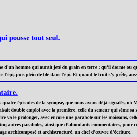
ui pousse tout seul.
e d’un homme qui aurait jeté du grain en terre : qu’il dorme ou qu’il
’épi, puis plein de blé dans l’épi. Et quand le fruit s’y prête, aussi
taire.
es quatre épisodes de la synopse, que nous avons déjà signalés, où
aisait double emploi avec la première, celle du semeur qui sème sa 
e va le prolonger, avec encore une parabole sur les moissons, celle 
s cinq autres paraboles, ainsi que d’abondants commentaires, pour co
rage archicomposé et archistructuré, un chef d’œuvre d’écriture.