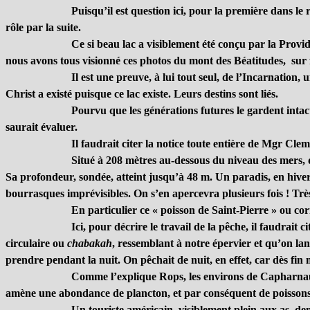
Puisqu’il est question ici, pour la première dans le
rôle par la suite.
Ce si beau lac a visiblement été conçu par la Provide
nous avons tous visionné ces photos du mont des Béatitudes, sur f
Il est une preuve, à lui tout seul, de l’Incarnation,
Christ a existé puisque ce lac existe. Leurs destins sont liés.
Pourvu que les générations futures le gardent intact
saurait évaluer.
Il faudrait citer la notice toute entière de Mgr Clem
Situé à 208 mètres au-dessous du niveau des mers, d
Sa profondeur, sondée, atteint jusqu’à 48 m. Un paradis, en hive
bourrasques imprévisibles. On s’en apercevra plusieurs fois ! Trè
En particulier ce « poisson de Saint-Pierre » ou co
Ici, pour décrire le travail de la pêche, il faudrait 
circulaire ou
chabakah
, ressemblant à notre épervier et qu’on lanç
prendre pendant la nuit. On pêchait de nuit, en effet, car dès fin 
Comme l’explique Rops, les environs de Capharnaüm
amène une abondance de plancton, et par conséquent de poissons
Un touriste américain, visiblement plein aux as, d