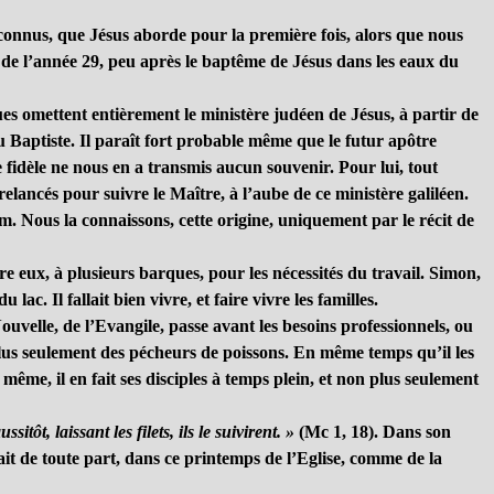
connus, que Jésus aborde pour la première fois, alors que nous
n de l’année 29, peu après le baptême de Jésus dans les eaux du
ues omettent entièrement le ministère judéen de Jésus, à partir de
u Baptiste. Il paraît fort probable même que le futur apôtre
 fidèle ne nous en a transmis aucun souvenir. Pour lui, tout
ancés pour suivre le Maître, à l’aube de ce ministère galiléen.
om. Nous la connaissons, cette origine, uniquement par le récit de
e eux, à plusieurs barques, pour les nécessités du travail. Simon,
. Il fallait bien vivre, et faire vivre les familles.
velle, de l’Evangile, passe avant les besoins professionnels, ou
plus seulement des pécheurs de poissons. En même temps qu’il les
t même, il en fait ses disciples à temps plein, et non plus seulement
ussitôt, laissant les filets, ils le suivirent. »
(Mc 1, 18). Dans son
ait de toute part, dans ce printemps de l’Eglise, comme de la