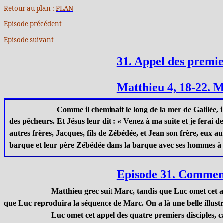
Retour au plan :
PLAN
Episode précédent
Episode suivant
31. Appel des premier
Matthieu 4, 18-22. M
Comme il cheminait le long de la mer de Galilée, il
des pêcheurs. Et Jésus leur dit : « Venez à ma suite et je ferai de
autres frères, Jacques, fils de Zébédée, et Jean son frère, eux aus
barque et leur père Zébédée dans la barque avec ses hommes à gag
Episode 31. Commen
Matthieu grec suit Marc, tandis que Luc omet cet a
que Luc reproduira la séquence de Marc. On a là une belle illustr
Luc omet cet appel des quatre premiers disciples, ca