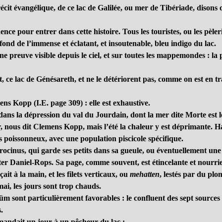
 récit évangélique, de ce lac de Galilée, ou mer de Tibériade, dison
nce pour entrer dans cette histoire. Tous les touristes, ou les pèle
ond de l’immense et éclatant, et insoutenable, bleu indigo du lac.
 une preuve visible depuis le ciel, et sur toutes les mappemondes : la
, ce lac de Génésareth, et ne le détériorent pas, comme on est en t
ens Kopp (I.E. page 309) : elle est exhaustive.
ans la dépression du val du Jourdain, dont la mer dite Morte est le
r, nous dit Clemens Kopp, mais l’été la chaleur y est déprimante. 
s poissonneux, avec une population piscicole spécifique.
rrocinus, qui garde ses petits dans sa gueule, ou éventuellement u
citer Daniel-Rops. Sa page, comme souvent, est étincelante et nourrie d
ait à la main, et les filets verticaux, ou
mehatten
, lestés par du plo
mai, les jours sont trop chauds.
 sont particulièrement favorables : le confluent des sept sources
.
emandait un jour à un pêcheur du lac :