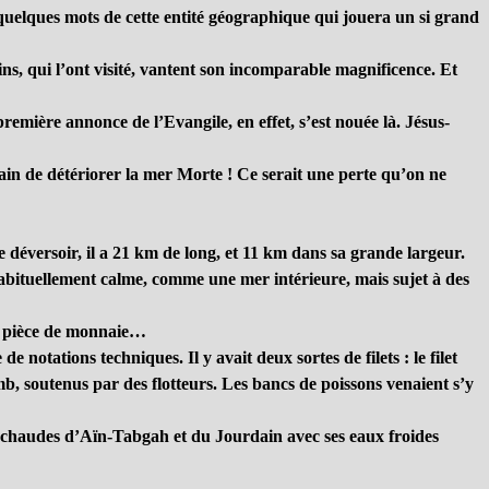
s quelques mots de cette entité géographique qui jouera un si grand
rins, qui l’ont visité, vantent son incomparable magnificence. Et
 première annonce de l’Evangile, en effet, s’est nouée là. Jésus-
rain de détériorer la mer Morte ! Ce serait une perte qu’on ne
 déversoir, il a 21 km de long, et 11 km dans sa grande largeur.
Habituellement calme, comme une mer intérieure, mais sujet à des
ne pièce de monnaie…
e notations techniques. Il y avait deux sortes de filets : le filet
mb, soutenus par des flotteurs. Les bancs de poissons venaient s’y
 chaudes d’Aïn-Tabgah et du Jourdain avec ses eaux froides