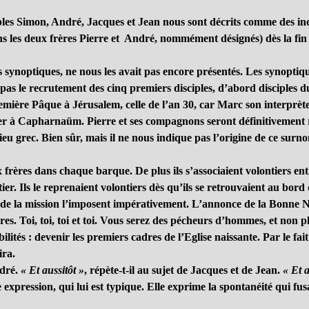
ciples Simon, André, Jacques et Jean nous sont décrits comme des in
oins les deux frères Pierre et André, nommément désignés) dès la fi
s synoptiques, ne nous les avait pas encore présentés. Les synoptiq
pas le recrutement des cinq premiers disciples, d’abord disciples d
emière Pâque à Jérusalem, celle de l’an 30, car Marc son interprète
r à Capharnaüm. Pierre et ses compagnons seront définitivement rel
ieu grec. Bien sûr, mais il ne nous indique pas l’origine de ce surn
rères dans chaque barque. De plus ils s’associaient volontiers entr
ls le reprenaient volontiers dès qu’ils se retrouvaient au bord du lac
de la mission l’imposent impérativement. L’annonce de la Bonne Nou
es. Toi, toi, toi et toi. Vous serez des pécheurs d’hommes, et non 
bilités : devenir les premiers cadres de l’Eglise naissante. Par le fai
ira.
ndré.
« Et aussitôt »
, répète-t-il au sujet de Jacques et de Jean.
« Et a
expression, qui lui est typique. Elle exprime la spontanéité qui fus