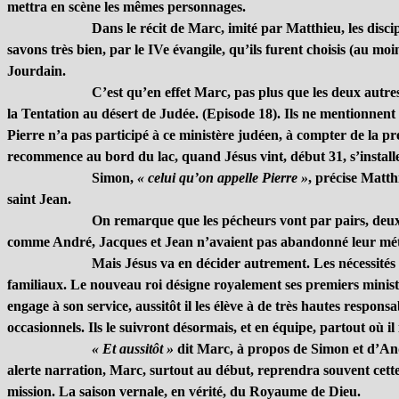
mettra en scène les mêmes personnages.
Dans le récit de Marc, imité par Matthieu, les dis
savons très bien, par le IVe évangile, qu’ils furent choisis (au m
Jourdain.
C’est qu’en effet Marc, pas plus que les deux autre
la Tentation au désert de Judée. (Episode 18). Ils ne mentionnent 
Pierre n’a pas participé à ce ministère judéen, à compter de la pr
recommence au bord du lac, quand Jésus vint, début 31, s’installe
Simon,
« celui qu’on appelle Pierre »
, précise Matth
saint Jean.
On remarque que les pécheurs vont par pairs, deux f
comme André, Jacques et Jean n’avaient pas abandonné leur métier. I
Mais Jésus va en décider autrement. Les nécessités 
familiaux. Le nouveau roi désigne royalement ses premiers ministr
engage à son service, aussitôt il les élève à de très hautes responsa
occasionnels. Ils le suivront désormais, et en équipe, partout où il 
« Et aussitôt »
dit Marc, à propos de Simon et d’A
alerte narration, Marc, surtout au début, reprendra souvent cette 
mission. La saison vernale, en vérité, du Royaume de Dieu.