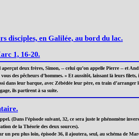
s disciples, en Galilée, au bord du lac.
arc 1, 16-20.
 aperçut deux frères, Simon, -- celui qu’on appelle Pierre -- et Andr
 vous des pêcheurs d’hommes. » Et aussitôt, laissant là leurs filets, 
si dans leur barque, avec Zébédée leur père, en train d’arranger leurs
e, ils partirent à sa suite.
taire.
ppel. (Dans l’épisode suivant, 32, ce sera juste le phénomène inve
ation de la Théorie des deux sources).
r un peu plus loin, épisode 36, il ajoutera, seul, au schéma de Marc 