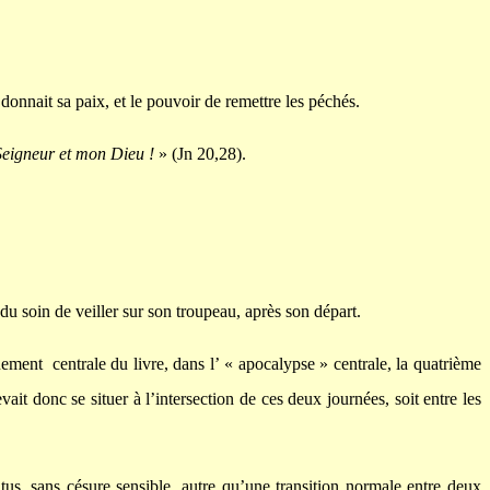
r donnait sa paix, et le pouvoir de remettre les péchés.
eigneur et mon Dieu !
» (Jn 20,28).
 du soin de veiller sur son troupeau, après son départ.
uement centrale du livre, dans l’ « apocalypse » centrale, la quatrième
ait donc se situer à l’intersection de ces deux journées, soit entre les
atus, sans césure sensible, autre qu’une transition normale entre deux