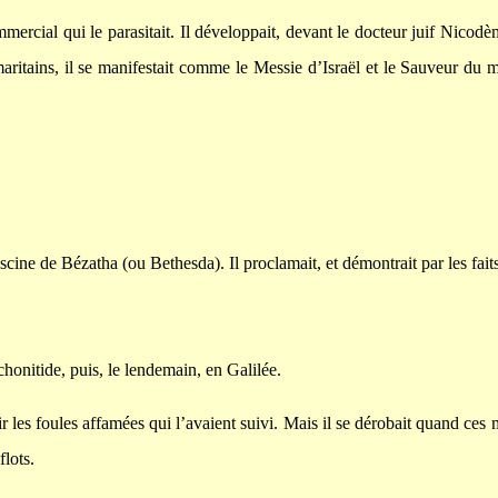
ommercial qui le parasitait. Il développait, devant le docteur juif Nico
aritains, il se manifestait comme le Messie d’Israël et le Sauveur du m
piscine de Bézatha (ou Bethesda). Il proclamait, et démontrait par les fai
honitide, puis, le lendemain, en Galilée.
rir les foules affamées qui l’avaient suivi. Mais il se dérobait quand ce
flots.