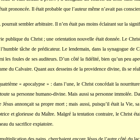
ait prononcée. Il était probable que l’auteur même n’avait pas conscienc
ourrait sembler arbitraire. Il n’en était pas moins éclairant sur la sign
 vie publique du Christ ; une orientation nouvelle était donnée. Le Chris
de l’humble tâche de prédicateur. Le lendemain, dans la synagogue de C
mi les foules de ses auditeurs. D’un côté la fidélité, bien qu’un peu ape
e drame du Calvaire. Quant aux desseins de la providence divine, ils se r
uatrième « apocalypse » : dans l’une, le Christ concédait la nourriture 
e toute sa personne humano-divine. Mais aussi sa personne immolée. Dans 
e Jésus annonçait sa propre mort ; mais aussi, puisqu’il était la Vie, sa
ce et glorieuse du Maître. Malgré la tentation contraire, le Christ était
gneau du sacrifice expiatoire.
ultiplication des pains, cherchaient encore Jésus de l’autre côté du lac 