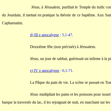
Jésus, à Jérusalem, purifiait le Temple du trafic c
du Jourdain, il mettait en pratique la théorie de ce baptême. Aux Sam
Capharnaüm.
d) III e apocalypse
: 5,1-47.
Deuxième fête (non précisée) à Jérusalem.
Jésus, un jour de sabbat, guérissait un infirme à la 
e) IV e apocalypse
: 6,1-71.
La Pâque du pain de vie. La scène se passait en Trac
Jésus multipliait les pains et les poissons pour nour
barque la traversée du lac, il les rejoignait de nuit, en marchant sur les 