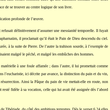
e de se trouver au centre logique de son livre.
ification profonde de l’œuvre.
t refusait définitivement d’assumer une messianité temporelle. Il fuyait
apharnaüm, il proclamait qu’il était le Pain de Dieu descendu du ciel.
urée, à la suite de Pierre. De l’autre la trahison sourde, à l’exemple de
éalisaient malgré le péché, et malgré les embûches des hommes.
matérielle à une foule affamée ; dans l’autre, il lui promettait comme
l’eucharistie, ici décrite par avance, la distinction du pain et du vin,
 résurrection. Ainsi la Pâque du pain de vie mettait-elle en route, non
 resté fidèle à sa vocation, celle qui lui avait été assignée dès l’abord
de Tibériade, du côté des ambitions terrestres. Dès le verset 6,24 elles