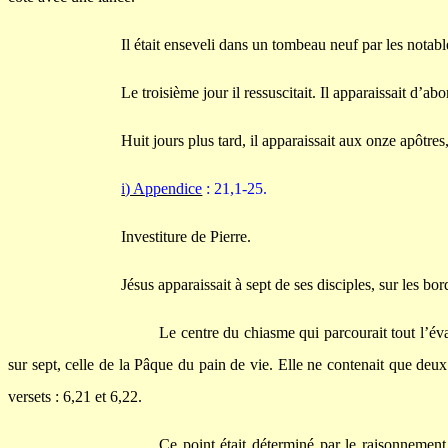
Il était enseveli dans un tombeau neuf par les nota
Le troisième jour il ressuscitait. Il apparaissait d’ab
Huit jours plus tard, il apparaissait aux onze apôtre
i) Appendice
: 21,1-25.
Investiture de Pierre.
Jésus apparaissait à sept de ses disciples, sur les b
Le centre du chiasme qui parcourait tout l’éva
sur sept, celle de la Pâque du pain de vie. Elle ne contenait que deux 
versets : 6,21 et 6,22.
Ce point était déterminé par le raisonnement 