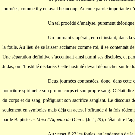
journées, comme il y en avait beaucoup. Aucune parole importante n’ét
Un tel procédé d’analyse, purement théorique, p
Un tournant s’opérait, en cet instant, dans la
la foule. Au lieu de se laisser acclamer comme roi, il se contentait 
Une séparation définitive s’accentuait ainsi parmi ses disciples, et par
Judas, ou l’hostilité déclarée. Cette hostilité devait déboucher sur l
Deux journées contrastées, donc, dans cette q
nourriture spirituelle son propre corps et son propre sang. C’était dir
du corps et du sang, préfigurait son sacrifice sanglant. Le discours d
seulement en symboles mais déjà en actes, l’offrande à la fois rédemptri
par le Baptiste : «
Voici l’Agneau de Dieu »
(Jn 1,29), c’était dire l’a
Au verset 6,22 les foules, au lendemain de la m