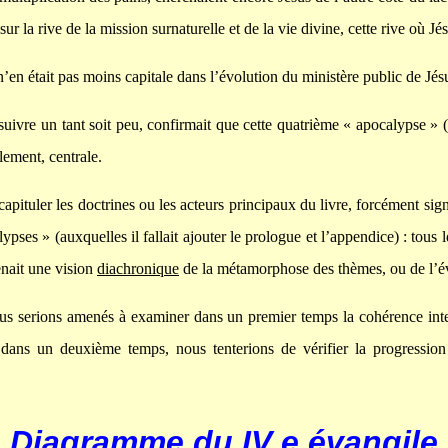
sur la rive de la mission surnaturelle et de la vie divine, cette rive où Jé
 n’en était pas moins capitale dans l’évolution du ministère public de Jés
la suivre un tant soit peu, confirmait que cette quatrième « apocalypse » 
lement, centrale.
capituler les doctrines ou les acteurs principaux du livre, forcément si
ses » (auxquelles il fallait ajouter le prologue et l’appendice) : tous le
nait une vision
diachronique
de la métamorphose des thèmes, ou de l’évo
s serions amenés à examiner dans un premier temps la cohérence inter
 dans un deuxième temps, nous tenterions de vérifier la progression
Diagramme du IV e évangile