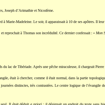
bles, Joseph d’Arimathie et Nicodème.
ord à Marie-Madeleine. Le soir, il apparaissait à 10 de ses apôtres. Il leu
s, et reprochait à Thomas son incrédulité. Ce dernier confessait : «
Mon S
ords du lac de Tibériade. Après une pêche miraculeuse, il chargeait Pierre
ngile, était à chercher, comme il était normal, dans la partie topologiq
journées distinctes, très contrastées. Le centre logique de l’évangile dev
seul. Il était déduit
a priori
; il désignait un endroit du texte sans hi