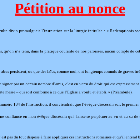
Pétition au nonce
lte divin promulguait l’instruction sur la liturgie intitulée : « Redemptionis sa
ois, qu’on n’a tenu, dans la pratique courante de nos paroisses, aucun compte de ce
es abus persistent, ou que des laïcs, comme moi, ont longtemps commis de graves ir
aire signer par un certain nombre d’amis, c’est en vertu du droit qui est expressément
inte messe – qui soit conforme à ce que l’Eglise a voulu et établi. » (Préambule).
éro 184 de l’instruction, il conviendrait que l’évêque diocésain soit le premier de
ne confiance en mon évêque diocésain qui laisse se perpétuer au vu et au su de to
est pas du tout disposé à faire appliquer ces instructions romaines et qu’il entend bi