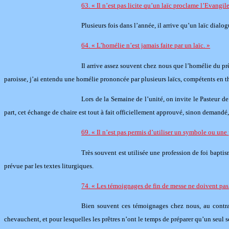
63. « Il n’est pas licite qu’un laïc proclame l’Evangile
Plusieurs fois dans l’année, il arrive qu’un laïc dialo
64. « L’homélie n’est jamais faite par un laïc. »
Il arrive assez souvent chez nous que l’homélie du pr
paroisse, j’ai entendu une homélie prononcée par plusieurs laïcs, compétents en th
Lors de la Semaine de l’unité, on invite le Pasteur de
part, cet échange de chaire est tout à fait officiellement approuvé, sinon demandé
69. « Il n’est pas permis d’utiliser un symbole ou une 
Très souvent est utilisée une profession de foi bapti
prévue par les textes liturgiques.
74. « Les témoignages de fin de messe ne doivent pas r
Bien souvent ces témoignages chez nous, au contrair
chevauchent, et pour lesquelles les prêtres n’ont le temps de préparer qu’un seul 