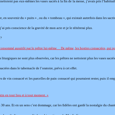
nettoient pas eux-mêmes les vases sacrés à la fin de la messe, j’avais pris l’habitu
 en souvenir du « puits » , ou du « tombeau », qui existait autrefois dans les sacristi
i pris conscience de la gravité de mon acte et je le réitérerai plus.
 ?
it consommé aussitôt par le prêtre lui-même… De même, les hosties consacrées, qui pou
liturgiques ne sont plus observées, car les prêtres ne nettoient plus les vases sacrés, 
sacrées dans le tabernacle de l’oratoire, prévu à cet effet.
e vin consacré et les parcelles de pain consacré qui pourraient rester, puis il emport
atin en tout lieu et à tout moment. »
 30 ans. Et en un sens c’est dommage, car les fidèles ont gardé la nostalgie du chan