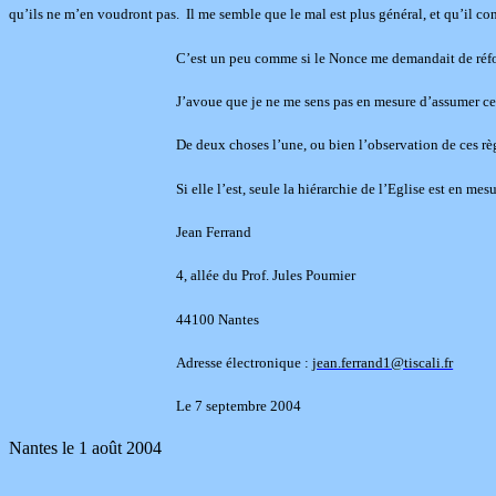
qu’ils ne m’en voudront pas. Il me semble que le mal est plus général, et qu’il co
C’est un peu comme si le Nonce me demandait de réfor
J’avoue que je ne me sens pas en mesure d’assumer ce
De deux choses l’une, ou bien l’observation de ces règl
Si elle l’est, seule la hiérarchie de l’Eglise est en me
Jean Ferrand
4, allée du Prof. Jules Poumier
44100 Nantes
Adresse électronique :
jean.ferrand1@tiscali.fr
Le 7 septembre 2004
Na
ntes le 1 août 2004