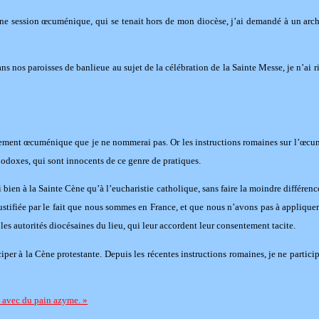
une session œcuménique, qui se tenait hors de mon diocèse, j’ai demandé à un arch
ans nos paroisses de banlieue au sujet de la célébration de la Sainte Messe, je n’ai r
ent œcuménique que je ne nommerai pas. Or les instructions romaines sur l’œcumén
odoxes, qui sont innocents de ce genre de pratiques.
ien à la Sainte Cène qu’à l’eucharistie catholique, sans faire la moindre différence
stifiée par le fait que nous sommes en France, et que nous n’avons pas à appliquer le
les autorités diocésaines du lieu, qui leur accordent leur consentement tacite.
iper à la Cène protestante. Depuis les récentes instructions romaines, je ne particip
ré avec du pain azyme. »