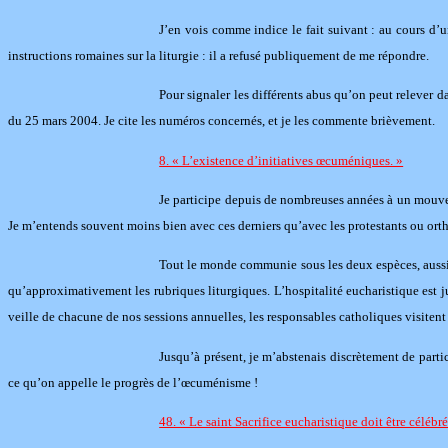
J’en vois comme indice le fait suivant : au cours d’
instructions romaines sur la liturgie : il a refusé publiquement de me répondre.
Pour signaler les différents abus qu’on peut relever d
du 25 mars 2004. Je cite les numéros concernés, et je les commente brièvement.
8. « L’existence d’initiatives œcuméniques. »
Je participe depuis de nombreuses années à un mouvem
Je m’entends souvent moins bien avec ces derniers qu’avec les protestants ou orth
Tout le monde communie sous les deux espèces, aussi b
qu’approximativement les rubriques liturgiques. L’hospitalité eucharistique est ju
veille de chacune de nos sessions annuelles, les responsables catholiques visitent 
Jusqu’à présent, je m’abstenais discrètement de partic
ce qu’on appelle le progrès de l’œcuménisme !
48. « Le saint Sacrifice eucharistique doit être céléb