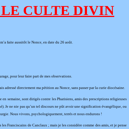
LE CULTE DIVIN
m’a faite aussitôt le Nonce, en date du 26 août.
age, pour leur faire part de mes observations.
avais adressé directement ma pétition au Nonce, sans passer par la curie diocésaine.
n semaine, sont dirigés contre les Pharisiens, amis des prescriptions religieuses
ché). Je ne nie pas qu’un tel discours ne pût avoir une signification évangélique, ou
iturgie. Nous vivons, psychologiquement, terrés et nous endurons !
is les Franciscains de Canclaux ; mais je les considère comme des amis, et je pense