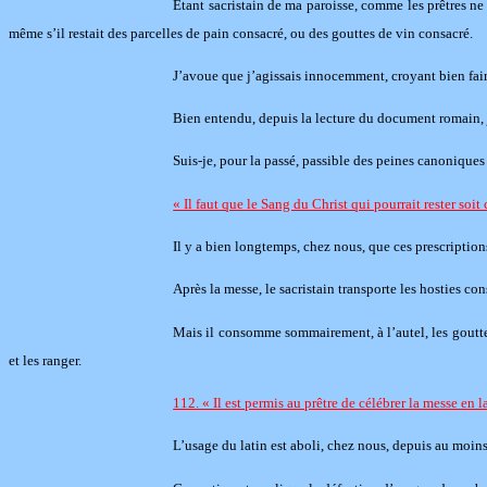
Etant sacristain de ma paroisse, comme les prêtres ne 
même s’il restait des parcelles de pain consacré, ou des gouttes de vin consacré.
J’avoue que j’agissais innocemment, croyant bien faire,
Bien entendu, depuis la lecture du document romain, j’a
Suis-je, pour la passé, passible des peines canoniques
« Il faut que le Sang du Christ qui pourrait rester so
Il y a bien longtemps, chez nous, que ces prescriptions 
Après la messe, le sacristain transporte les hosties con
Mais il consomme sommairement, à l’autel, les gouttes d
et les ranger.
112. « Il est permis au prêtre de célébrer la messe en l
L’usage du latin est aboli, chez nous, depuis au moins