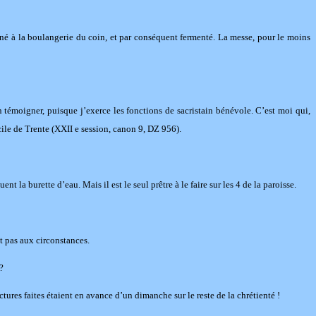
nné à la boulangerie du coin, et par conséquent fermenté. La messe, pour le moins
n témoigner, puisque j’exerce les fonctions de sacristain bénévole. C’est moi qui,
cile de Trente (XXII e session, canon 9, DZ 956).
t la burette d’eau. Mais il est le seul prêtre à le faire sur les 4 de la paroisse.
t pas aux circonstances.
?
ctures faites étaient en avance d’un dimanche sur le reste de la chrétienté !