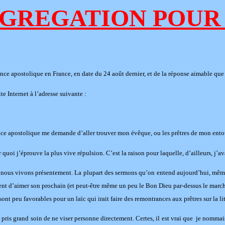
NGREGATION POUR 
once apostolique en France, en date du 24 août dernier, et de la réponse aimable que 
te Internet à l’adresse suivante :
ce apostolique me demande d’aller trouver mon évêque, ou les prêtres de mon entour
ur quoi j’éprouve la plus vive répulsion. C’est la raison pour laquelle, d’ailleurs, j’
 nous vivons présentement. La plupart des sermons qu’on entend aujourd’hui, même e
eulement d’aimer son prochain (et peut-être même un peu le Bon Dieu par-dessus le mar
nt peu favorables pour un laïc qui irait faire des remontrances aux prêtres sur la l
s pris grand soin de ne viser personne directement. Certes, il est vrai que je nomma