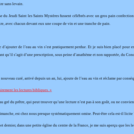
re sans levain.
se du Jeudi Saint les Saints Mystères fussent célébrés avec un gros pain confectio
prêtre, avec chacun devant eux une coupe de vin et une tranche de pain.
 d’ajouter de l’eau au vin s’est pratiquement perdue. Et je suis bien placé pour e
hant qu’il s’agit d’une prescription, sous peine d’anathème et non rapportée, du Con
 nouveau curé, arrivé depuis un an, lui, ajoute de l’eau au vin et réclame par conséquen
airement les lectures bibliques. »
u gré du prêtre, qui peut trouver qu’une lecture n’est pas à son goût, ou ne convien
imanche, est chez nous presque systématiquement omise. Peut-être cela est-il licite 
t dernier, dans une petite église du centre de la France, je me suis aperçu que les le