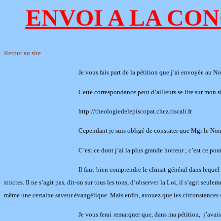
EN
VOI A LA CO
Retour au site
Je vous fais part de la pétition que j’ai envoyée au N
Cette correspondance peut d’ailleurs se lire sur mon si
http://theologiedelepiscopat.chez.tiscali.fr
Cependant je suis obligé de constater que Mgr le Non
C’est ce dont j’ai la plus grande horreur ; c’est ce po
Il faut bien comprendre le climat général dans lequel
strictes. Il ne s’agit pas, dit-on sur tous les tons, d’observer la Loi, il s’agit s
même une certaine saveur évangélique. Mais enfin, avouez que les circonstances so
Je vous ferai remarquer que, dans ma pétition, j’avai