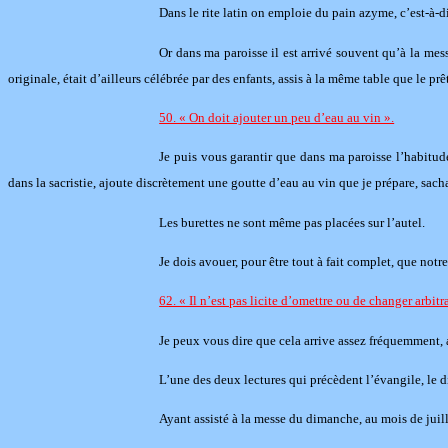
Dans le rite latin on emploie du pain azyme, c’est-à-di
Or dans ma paroisse il est arrivé souvent qu’à la mes
originale, était d’ailleurs célébrée par des enfants, assis à la même table que le 
50. « On doit ajouter un peu d’eau au vin ».
Je puis vous garantir que dans ma paroisse l’habitude
dans la sacristie, ajoute discrètement une goutte d’eau au vin que je prépare, sac
Les burettes ne sont même pas placées sur l’autel.
Je dois avouer, pour être tout à fait complet, que notre
62. « Il n’est pas licite d’omettre ou de changer arbitr
Je peux vous dire que cela arrive assez fréquemment, a
L’une des deux lectures qui précèdent l’évangile, le d
Ayant assisté à la messe du dimanche, au mois de juille