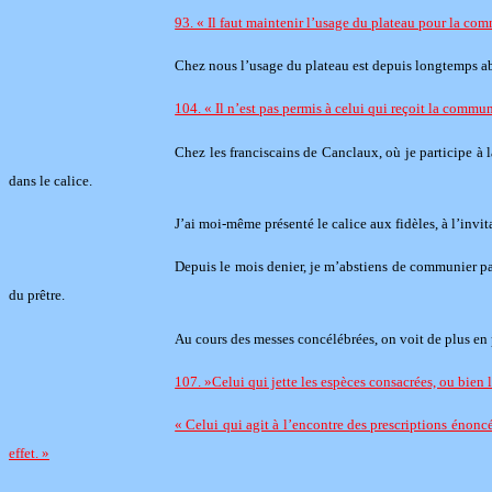
93. « Il faut maintenir l’usage du plateau pour la com
Chez nous l’usage du plateau est depuis longtemps abo
104. « Il n’est pas permis à celui qui reçoit la commu
Chez les franciscains de Canclaux, où je participe à 
dans le calice.
J’ai moi-même présenté le calice aux fidèles, à l’invit
Depuis le mois denier, je m’abstiens de communier par
du prêtre.
Au cours des messes concélébrées, on voit de plus en 
107. »Celui qui jette les espèces consacrées, ou bien
« Celui qui agit à l’encontre des prescriptions énoncé
effet. »