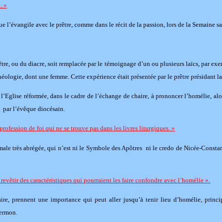
. »
gue l’évangile avec le prêtre, comme dans le récit de la passion, lors de la Semaine sa
être, ou du diacre, soit remplacée par le témoignage d’un ou plusieurs laïcs, par ex
éologie, dont une femme. Cette expérience était présentée par le prêtre présidant l
 l’Eglise réformée, dans le cadre de l’échange de chaire, à prononcer l’homélie, alo
, par l’évêque diocésain.
profession de foi qui ne se trouve pas dans les livres liturgiques. »
smale très abrégée, qui n’est ni le Symbole des Apôtres ni le credo de Nicée-Constan
evêtir des caractéristiques qui pourraient les faire confondre avec l’homélie ».
e, prennent une importance qui peut aller jusqu’à tenir lieu d’homélie, princip
sermon.