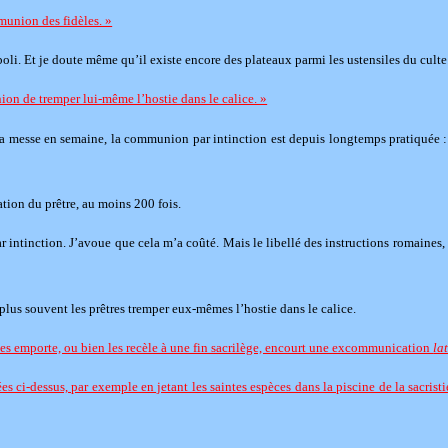
munion des fidèles. »
li. Et je doute même qu’il existe encore des plateaux parmi les ustensiles du culte 
nion de tremper lui-même l’hostie dans le calice. »
la messe en semaine, la communion par intinction est depuis longtemps pratiquée : 
ation du prêtre, au moins 200 fois.
 intinction. J’avoue que cela m’a coûté. Mais le libellé des instructions romaines, 
plus souvent les prêtres tremper eux-mêmes l’hostie dans le calice.
 les emporte, ou bien les recèle à une fin sacrilège, encourt une excommunication
la
es ci-dessus, par exemple en jetant les saintes espèces dans la piscine de la sacristi